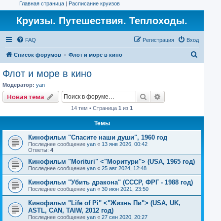
Главная страница
|
Расписание круизов
Круизы. Путешествия. Теплоходы.
FAQ
Регистрация
Вход
П
Список форумов
Флот и море в кино
о
Флот и море в кино
и
Модератор:
yan
с
Поиск
Расширенный пои
Новая тема
к
14 тем • Страница
1
из
1
Темы
Кинофильм "Спасите наши души", 1960 год
Последнее сообщение
yan
«
13 янв 2026, 00:42
Ответы:
4
Кинофильм "Morituri" <"Моритури"> (USA, 1965 год)
Последнее сообщение
yan
«
25 авг 2024, 12:48
Кинофильм "Убить дракона" (СССР, ФРГ - 1988 год)
Последнее сообщение
yan
«
30 июн 2021, 23:50
Кинофильм "Life of Pi" <"Жизнь Пи"> (USA, UK,
ASTL, CAN, TAIW, 2012 год)
Последнее сообщение
yan
«
27 сен 2020, 20:27