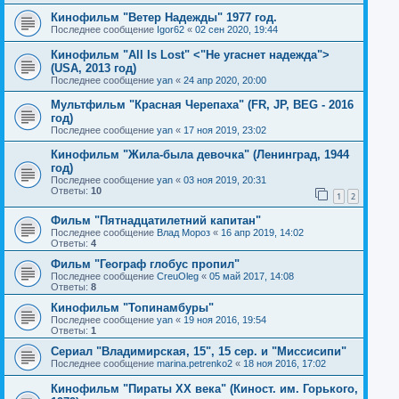
Кинофильм "Ветер Надежды" 1977 год.
Последнее сообщение
Igor62
«
02 сен 2020, 19:44
Кинофильм "All Is Lost" <"Не угаснет надежда">
(USA, 2013 год)
Последнее сообщение
yan
«
24 апр 2020, 20:00
Мультфильм "Красная Черепаха" (FR, JP, BEG - 2016
год)
Последнее сообщение
yan
«
17 ноя 2019, 23:02
Кинофильм "Жила-была девочка" (Ленинград, 1944
год)
Последнее сообщение
yan
«
03 ноя 2019, 20:31
Ответы:
10
1
2
Фильм "Пятнадцатилетний капитан"
Последнее сообщение
Влад Мороз
«
16 апр 2019, 14:02
Ответы:
4
Фильм "Географ глобус пропил"
Последнее сообщение
CreuOleg
«
05 май 2017, 14:08
Ответы:
8
Кинофильм "Топинамбуры"
Последнее сообщение
yan
«
19 ноя 2016, 19:54
Ответы:
1
Сериал "Владимирская, 15", 15 сер. и "Миссисипи"
Последнее сообщение
marina.petrenko2
«
18 ноя 2016, 17:02
Кинофильм "Пираты ХХ века" (Киност. им. Горького,